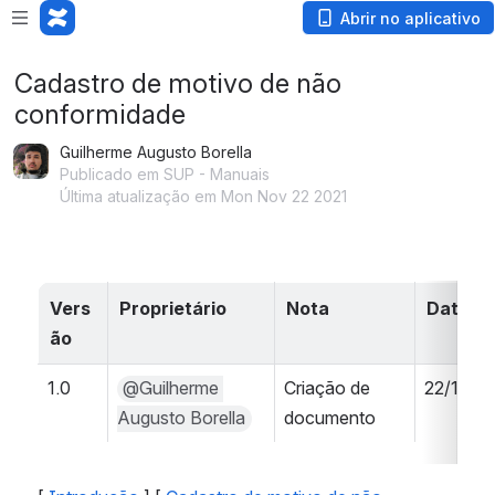
Abrir no aplicativo
Cadastro de motivo de não
conformidade
Guilherme Augusto Borella
Publicado em SUP - Manuais
Última atualização em Mon Nov 22 2021
Vers
Proprietário
Nota
Data
ão
1.0
@Guilherme 
Criação de 
22/11/20
Augusto Borella
documento